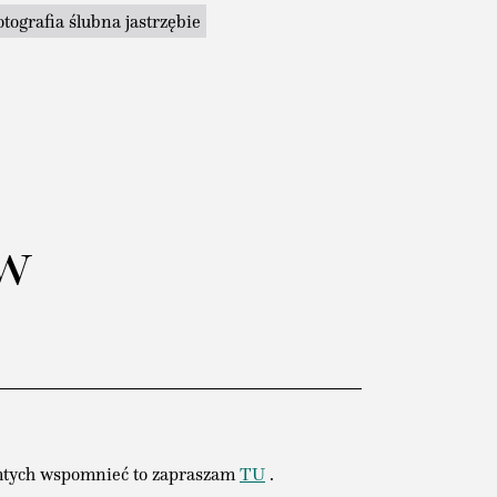
otografia ślubna jastrzębie
w
tamtych wspomnieć to zapraszam
TU
.