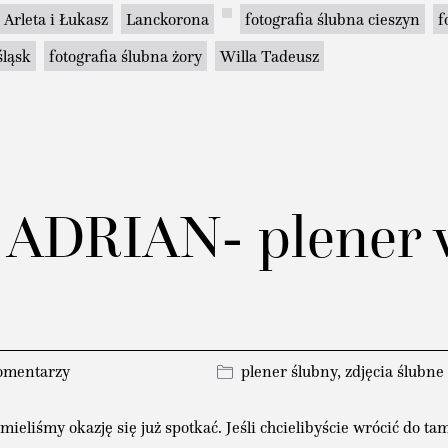
Arleta i Łukasz
Lanckorona
fotografia ślubna cieszyn
f
śląsk
fotografia ślubna żory
Willa Tadeusz
 ADRIAN- plener 
omentarzy
plener ślubny
,
zdjęcia ślubne
ieliśmy okazję się już spotkać. Jeśli chcielibyście wrócić do 