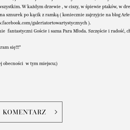
 wszystkim. W każdym drzewie , w ciszy, w śpiewie ptaków, w dr
sznurek po kącik z ramką ( koniecznie zajrzyjcie na blog Arlety!
w.facebook.com/galeriatortowartystycznych ).
e fantastyczni Goście i sama Para Młoda. Szczęście i radość, chi
ram się!!!"
j obecności w tym miejscu;)
J KOMENTARZ