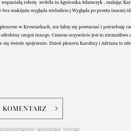
 wspaniałą robotę zrobiła tu Agnieszka Adamczyk , malując Karo
że bez makijażu wygląda nieładnie;) Wygląda po prostu inaczej i
lenerze w Krowiarkach, nie lubię się powtarzać i potrzebuję cz
odrobinę czegoś innego. Czasem oczywiście jest to niemożliwe al
 się świeże spojrzenie. Dzień pleneru Karoliny i Adriana to z
J KOMENTARZ