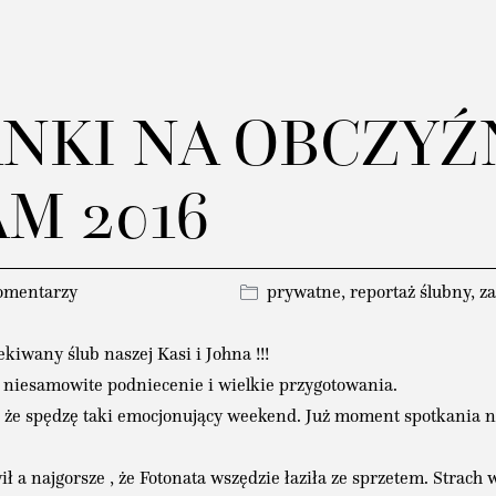
ANKI NA OBCZYŹ
M 2016
omentarzy
prywatne
,
reportaż ślubny
,
za
wany ślub naszej Kasi i Johna !!!
 niesamowite podniecenie i wielkie przygotowania.
, że spędzę taki emocjonujący weekend. Już moment spotkania n
ił a najgorsze , że Fotonata wszędzie łaziła ze sprzetem. Strach