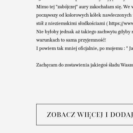
Mimo tej "zabójczej" aury zakochałam się. We
począwszy od kolorowych kółek nawleczonych na 
stół z nieziemskimi słodkościami ( https://ww
Nie byłoby jednak aż takiego zachwytu gdyby ni
warunkach to sama przyjemność!
I powiem tak mniej oficjalnie, po mojemu : " Ja
Zachęcam do zostawienia jakiegoś śladu Wasze
ZOBACZ WIĘCEJ I DODA