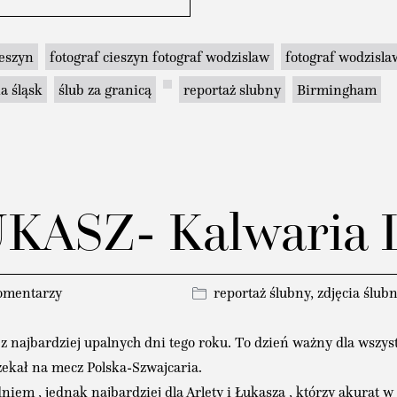
ieszyn
fotograf cieszyn fotograf wodzislaw
fotograf wodzisla
a śląsk
ślub za granicą
reportaż slubny
Birmingham
KASZ- Kalwaria 
omentarzy
reportaż ślubny
,
zdjęcia ślub
z najbardziej upalnych dni tego roku. To dzień ważny dla wszys
czekał na mecz Polska-Szwajcaria.
em , jednak najbardziej dla Arlety i Łukasza , którzy akurat w