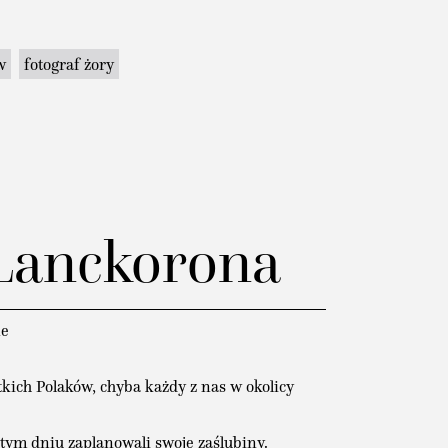
w
fotograf żory
Lanckorona
ne
tkich Polaków, chyba każdy z nas w okolicy
 tym dniu zaplanowali swoje zaślubiny.