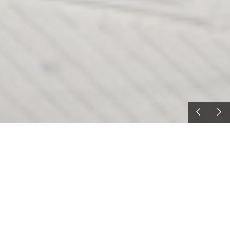
Nowe studio!!!
Zrobicie u nas : zdjęcia do dokumentów, wydruki
wielkoformatowe, fotoobrazy oraz magnesy na
lodówkę ze swoim zdjęciem . Wywołacie zdjecia w
każdym rozmiarze na poczekaniu, korzystając z