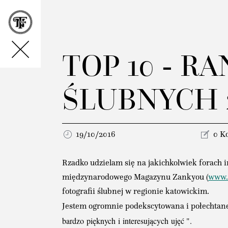
TOP 10 - 
ŚLUBNYCH 
19/10/2016
0 K
Rzadko udzielam się na jakichkolwiek forach 
międzynarodowego Magazynu Zankyou (
www.
fotografii ślubnej w regionie katowickim.
Jestem ogromnie podekscytowana i połechtane 
bardzo
pięknych
i
interesujący
ch
ujęć ".