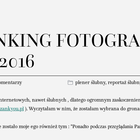
RANKING FOTOGR
2016
omentarzy
plener ślubny
,
reportaż ślubn
internetowych, nawet ślubnych , dlatego ogromnym zaskoczeniem 
zankyou.pl
). Wyczytałam w nim, że zostałam wybrana do grona na
Ponadto
podczas
przeglądania
P
a
zostało moje ego również tym : "