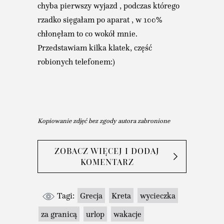
chyba pierwszy wyjazd , podczas którego
rzadko sięgałam po aparat , w 100%
chłonęłam to co wokół mnie.
Przedstawiam kilka klatek, część
robionych telefonem:)
Kopiowanie zdjęć bez zgody autora zabronione
ZOBACZ WIĘCEJ I DODAJ
KOMENTARZ
Tagi:
Grecja
Kreta
wycieczka
za granicą
urlop
wakacje